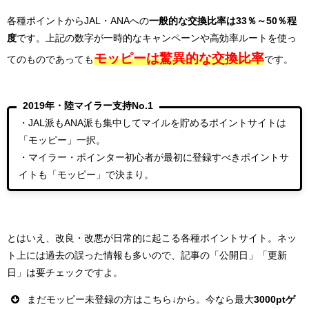
各種ポイントからJAL・ANAへの
一般的な交換比率は33％～50％程
度
です。上記の数字が一時的なキャンペーンや高効率ルートを使っ
モッピーは驚異的な交換比率
てのものであっても
です。
2019年・陸マイラー支持No.1
・JAL派もANA派も集中してマイルを貯めるポイントサイトは
「モッピー」一択。
・マイラー・ポインター初心者が最初に登録すべきポイントサ
イトも「モッピー」で決まり。
とはいえ、改良・改悪が日常的に起こる各種ポイントサイト。ネッ
ト上には過去の誤った情報も多いので、記事の「公開日」「更新
日」は要チェックですよ。
まだモッピー未登録の方はこちら↓から。今なら最大
3000ptゲ