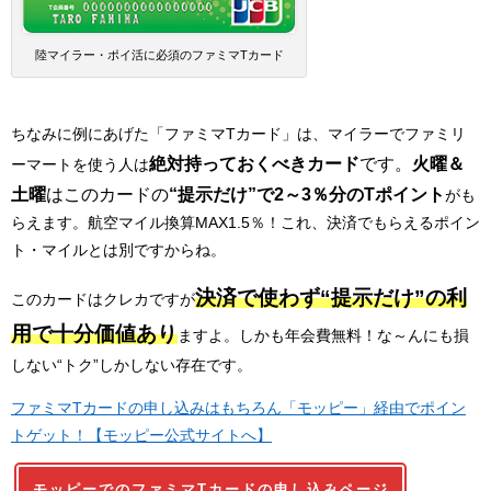
陸マイラー・ポイ活に必須のファミマTカード
ちなみに例にあげた「ファミマTカード」は、マイラーでファミリ
絶対持っておくべきカード
です。
火曜＆
ーマートを使う人は
土曜
はこのカードの
“提示だけ”で2～3％分のTポイント
がも
らえます。航空マイル換算MAX1.5％！これ、決済でもらえるポイン
ト・マイルとは別ですからね。
決済で使わず“提示だけ”の利
このカードはクレカですが
用で十分価値あり
ますよ。しかも年会費無料！な～んにも損
しない“トク”しかしない存在です。
ファミマTカードの申し込みはもちろん「モッピー」経由でポイン
トゲット！【モッピー公式サイトへ】
モッピーでのファミマTカードの申し込みページ