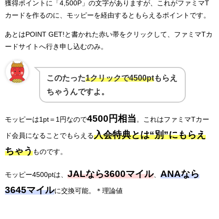
獲得ポイントに「4,500P」の文字がありますが、これがファミマT
カードを作るのに、モッピーを経由するともらえるポイントです。
あとはPOINT GET!と書かれた赤い帯をクリックして、ファミマTカ
ードサイトへ行き申し込むのみ。
このたった
1クリックで4500pt
もらえ
ちゃうんですよ。
4500円相当
モッピーは1pt＝1円なので
。これはファミマTカー
入会特典とは“別”にもらえ
ド会員になることでもらえる
ちゃう
ものです。
JALなら3600マイル
ANAなら
モッピー4500ptは、
、
3645マイル
に交換可能。＊理論値