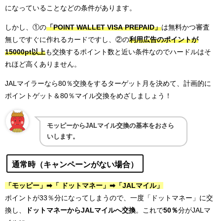
になっていることなどの条件があります。
しかし、①の
「POINT WALLET VISA PREPAID」
は無料かつ審査
無しですぐに作れるカードですし、②の
利用広告のポイントが
15000pt以上
も交換するポイント数と近い条件なのでハードルはそ
れほど高くありません。
JALマイラーなら80％交換をするターゲット月を決めて、計画的に
ポイントゲット＆80％マイル交換をめざしましょう！
モッピーからJALマイル交換の基本をおさら
いします。
通常時（キャンペーンがない場合）
「モッピー」➡「 ドットマネー」➡「JALマイル」
ポイントが33％分になってしまうので、一度「ドットマネー」に交
換し、
ドットマネーからJALマイルへ交換
。これで
50％
分がJALマ