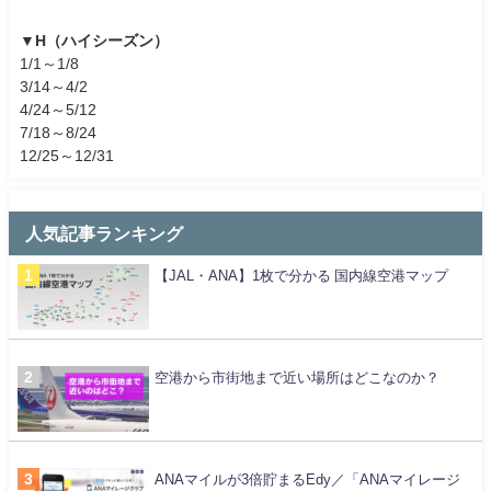
▼H（ハイシーズン）
1/1～1/8
3/14～4/2
4/24～5/12
7/18～8/24
12/25～12/31
人気記事ランキング
【JAL・ANA】1枚で分かる 国内線空港マップ
空港から市街地まで近い場所はどこなのか？
ANAマイルが3倍貯まるEdy／「ANAマイレージ