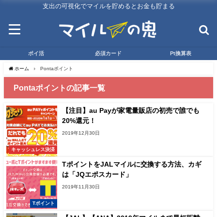
支出の可視化でマイルを貯めるとお金も貯まる
ポイ活
必須カード
Pt換算表
ホーム
Pontaポイント
Pontaポイントの記事一覧
【注目】au Payが家電量販店の初売で誰でも
20%還元！
2019年12月30日
キャッシュレス決済
TポイントをJALマイルに交換する方法、カギ
は「JQエポスカード」
2019年11月30日
Tポイント