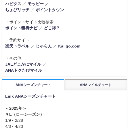
ハピタス
／
モッピー
／
ちょびリッチ
／
ポイントタウン
・ポイントサイト比較検索
ポイント獲得ナビ
／
どこ得？
・予約サイト
楽天トラベル
／
じゃらん
／
Kaligo.com
・その他
JALどこかにマイル
／
ANAトクたびマイル
ANAシーズンチャート
ANAマイルチャート
Link ANAシーズンチャート
＜2025年＞
▼L（ローシーズン）
1/9～2/28
4/3～4/23