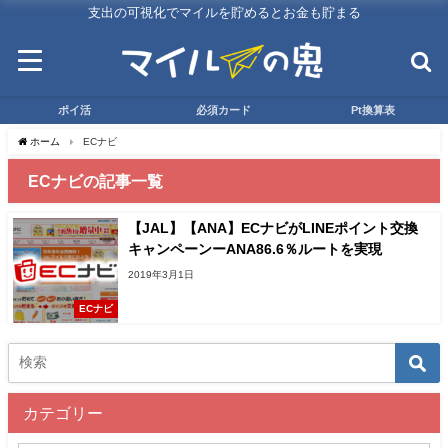
支出の可視化でマイルを貯めるとお金も貯まる
ポイ活
必須カード
Pt換算表
ホーム
ECナビ
ECナビの記事一覧
【JAL】【ANA】ECナビがLINEポイント交換
キャンペーンーANA86.6％ルートを実現
2019年3月1日
ECナビ
カテゴリー