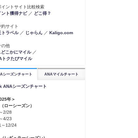
ポイントサイト比較検索
イント獲得ナビ
／
どこ得？
予約サイト
天トラベル
／
じゃらん
／
Kaligo.com
その他
ALどこかにマイル
／
NAトクたびマイル
NAシーズンチャート
ANAマイルチャート
nk ANAシーズンチャート
025年＞
L（ローシーズン）
～2/28
～4/23
1～12/24
R（レギュラーシーズン）