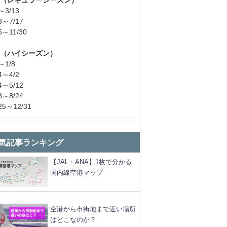
～3/13
3～7/17
5～11/30
H（ハイシーズン）
～1/8
4～4/2
4～5/12
8～8/24
25～12/31
気記事ランキング
【JAL・ANA】1枚で分かる
国内線空港マップ
空港から市街地まで近い場所
はどこなのか？