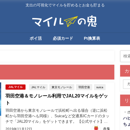
支出の可視化でマイルを貯めるとお金も貯まる
ポイ活
必須カード
Pt換算表
カ
JALマイル
東京モノレール
羽田空港
suica
JALマイル
羽田空港＆モノレール利用でJAL20マイルをゲッ
リ
ト
羽田空港から東京モノレールで浜松町へ出る場合（逆に浜松
・
町から羽田空港へも同様）、Suicaなど交通系ICカードのタッ
ハ
チで「JAL20マイル」をゲットできます。 【公式サイト】東
ち
京モノレール×JAL...
赤鬼
2019年11月12日