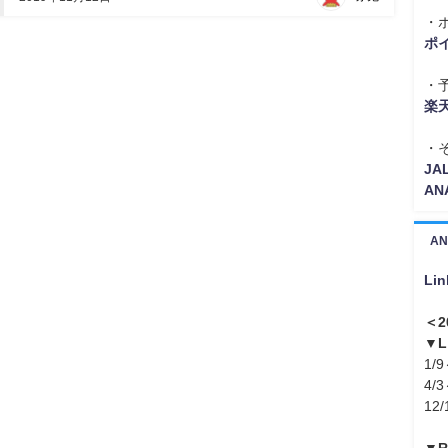
・
ポ
・
楽
・
J
A
A
Li
＜2
▼
1/9
4/3
12/
▼