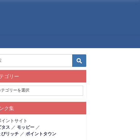
テゴリー
ンク集
ポイントサイト
ピタス
／
モッピー
／
ょびリッチ
／
ポイントタウン