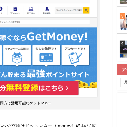
ア
NA両方で活用可能なゲットマネー
ルへの交換はドットマネー（.money）経由の1回