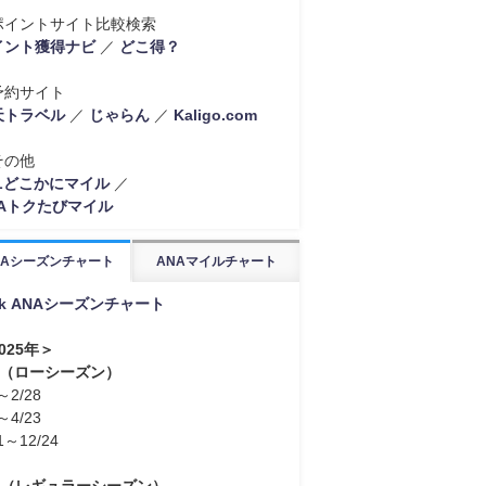
ポイントサイト比較検索
イント獲得ナビ
／
どこ得？
予約サイト
天トラベル
／
じゃらん
／
Kaligo.com
その他
ALどこかにマイル
／
NAトクたびマイル
NAシーズンチャート
ANAマイルチャート
nk ANAシーズンチャート
025年＞
L（ローシーズン）
～2/28
～4/23
1～12/24
R（レギュラーシーズン）