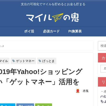
支出の可視化でマイルを貯めるとお金も貯まる
ポイ活
必須カード
Pt換算表
ー
【JAL】【ANA】2019年Yahoo!ショッピングやクレカ案件に強い「ゲ
カ
Lマイル
ゲットマネー
げっとま
019年Yahoo!ショッピング
い「ゲットマネー」活用を
リ
赤鬼
・
ハ
ち