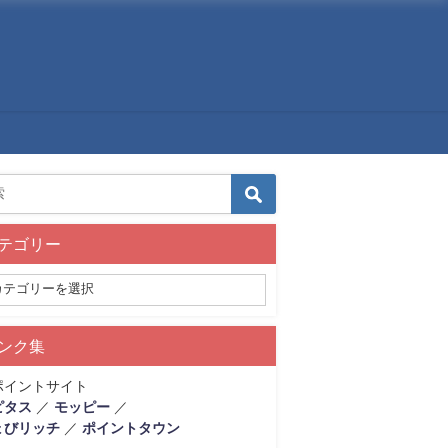
ットマネー」活用を
テゴリー
ンク集
ポイントサイト
ピタス
／
モッピー
／
ょびリッチ
／
ポイントタウン