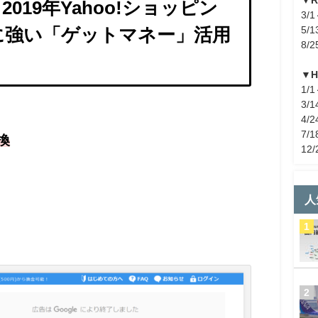
2019年Yahoo!ショッピン
3/1
5/1
に強い「ゲットマネー」活用
8/2
▼
1/1
3/1
4/2
7/1
換
12/
人