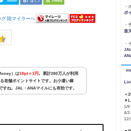
Twitter
はてブ
Feedly
・
ポ
・
楽
・
J
A
A
oney）は
10pt＝1円
。累計280万人が利用
営する老舗ポイントサイトです。お小遣い稼
Li
ですね。JAL・ANAマイルにも有効です。
＜2
▼
1/9
4/3
12/
▼