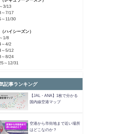
～3/13
3～7/17
5～11/30
H（ハイシーズン）
～1/8
4～4/2
4～5/12
8～8/24
25～12/31
気記事ランキング
【JAL・ANA】1枚で分かる
国内線空港マップ
空港から市街地まで近い場所
はどこなのか？