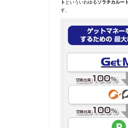
ト
といういわゆる
ソラチカルー
す。