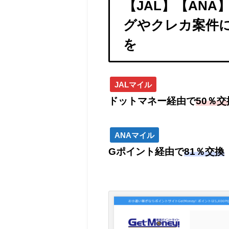
【JAL】【ANA】
グやクレカ案件
を
JALマイル
ドットマネー経由で
50％交
ANAマイル
Gポイント経由で
81％交換