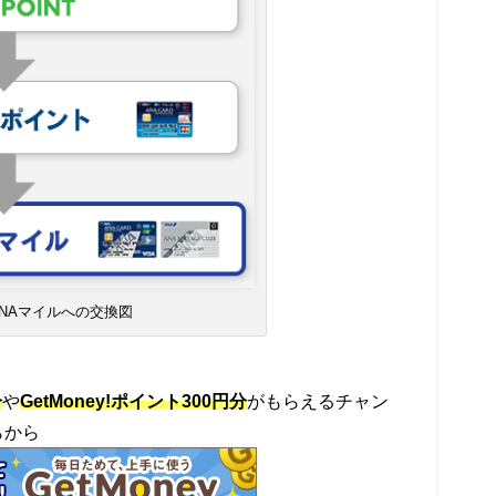
NAマイルへの交換図
分
や
GetMoney!ポイント300円分
がもらえるチャン
らから