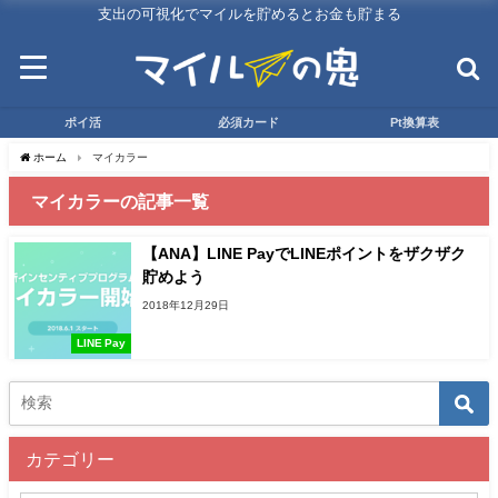
支出の可視化でマイルを貯めるとお金も貯まる
ポイ活
必須カード
Pt換算表
ホーム
マイカラー
マイカラーの記事一覧
【ANA】LINE PayでLINEポイントをザクザク
貯めよう
2018年12月29日
LINE Pay
カテゴリー