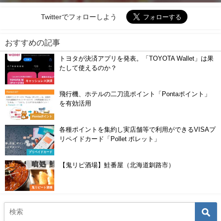
Twitterでフォローしよう
おすすめの記事
トヨタが決済アプリを発表。「TOYOTA Wallet」は果
たして使えるのか？
キャッシュレス決済
飛行機、ホテルの二刀流ポイント「Pontaポイント」
を有効活用
Pontaポイント
各種ポイントを集約し実店舗等で利用ができるVISAプ
リペイドカード「Pollet ポレット」
プリペイドカード
【鬼リピ酒場】鮭番屋（北海道釧路市）
鬼リピート酒場