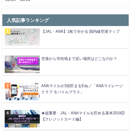
人気記事ランキング
【JAL・ANA】1枚で分かる 国内線空港マップ
空港から市街地まで近い場所はどこなのか？
ANAマイルが3倍貯まるEdy／「ANAマイレージ
クラブ モバイルプラス」
★超重要 JAL・ANAマイルを貯める基本2019②
【クレジットカード編】