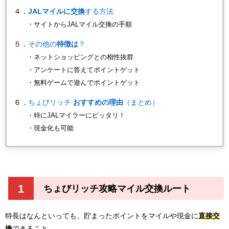
４．
JALマイルに交換
する方法
・サイトからJALマイル交換の手順
５．
その他の
特徴は
？
・ネットショッピングとの相性抜群
・アンケートに答えてポイントゲット
・無料ゲームで遊んでポイントゲット
６．
ちょびリッチ
おすすめの理由
（まとめ）
・特にJALマイラーにピッタリ！
・現金化も可能
1
ちょびリッチ攻略マイル交換ルート
特長はなんといっても、貯まったポイントをマイルや現金に
直接交
換
できること。