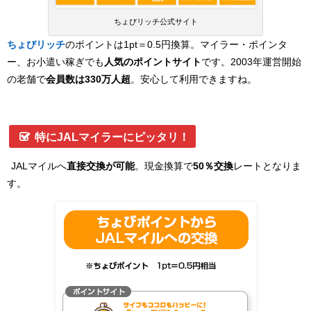
ちょびリッチ公式サイト
ちょびリッチ
のポイントは1pt＝0.5円換算。マイラー・ポインタ
ー、お小遣い稼ぎでも
人気のポイントサイト
です。2003年運営開始
の老舗で
会員数は330万人超
。安心して利用できますね。
特にJALマイラーにピッタリ！
JALマイルへ
直接交換が可能
。現金換算で
50％交換
レートとなりま
す。