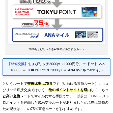
2020ちょびリッチをANAマイルにするルート
【75%交換】
ちょびリッチ
2000pt（1000円分）⇒
ドットマネ
ー
1000pt ⇒
TOKYU POINT
1000pt ⇒
ANAマイル
750マイル
というルートで
交換比率は75％
です（いわゆる東急ルート）。ちょ
びリッチ直接交換ではなく、
他のポイントサイトを経由
して、
もっ
と高い交換レート
でマイルにする手段です。 以前は、LINE→メト
ロポイントを経由した81%交換ルートがありましたが現在は封鎖の
ため現状は、この75％東急ルートがおすすめです。