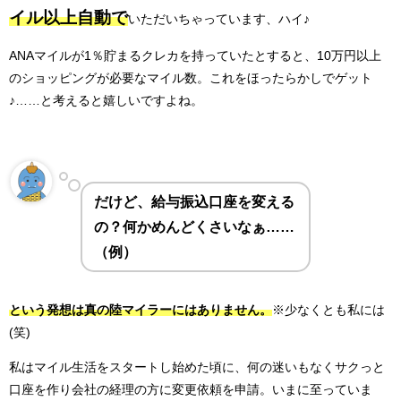
イル以上
自動で
いただいちゃっています、ハイ♪
ANAマイルが1％貯まるクレカを持っていたとすると、
10万円以上
のショッピングが必要なマイル数。
これをほったらかしでゲット
♪……と考えると嬉しいですよね。
だけど、給与振込口座を変える
の？何かめんどくさいなぁ……
（例）
という発想は
真の陸マイラーにはありません。
※少なくとも私には
(笑)
私はマイル生活をスタートし始めた頃に、
何の迷いもなくサクっと
口座を作り
会社の経理の方に変更依頼を申請。
いまに至っていま